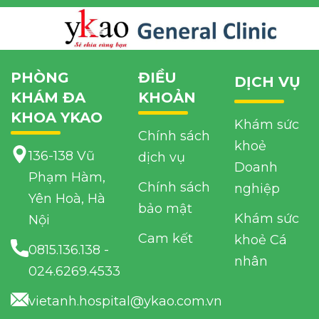
PHÒNG
ĐIỀU
DỊCH VỤ
KHÁM ĐA
KHOẢN
KHOA YKAO
Khám sức
Chính sách
khoẻ
136-138 Vũ
dịch vụ
Doanh
Phạm Hàm,
Chính sách
nghiệp
Yên Hoà, Hà
bảo mật
Khám sức
Nội
Cam kết
khoẻ Cá
0815.136.138
-
nhân
024.6269.4533
vietanh.hospital@ykao.com.vn